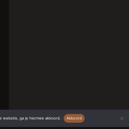
e website, ga je hiermee akkoord.
Akkoord