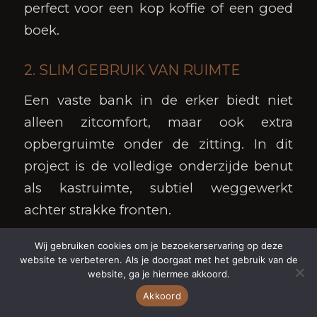
perfect voor een kop koffie of een goed
boek.
2. SLIM GEBRUIK VAN RUIMTE
Een vaste bank in de erker biedt niet
alleen zitcomfort, maar ook extra
opbergruimte onder de zitting. In dit
project is de volledige onderzijde benut
als kastruimte, subtiel weggewerkt
achter strakke fronten.
Wij gebruiken cookies om je bezoekerservaring op deze
3. EEN ECHTE
EYECATCHER
website te verbeteren. Als je doorgaat met het gebruik van de
website, ga je hiermee akkoord.
Een erkerbank op maat doorbreekt de
Akkoord
standaardopstelling van de woonkamer.