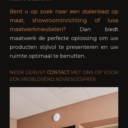
Bent u op zoek naar een stalenkast op
maat, showroominrichting of luxe
maatwerkmeubelen?
Dan biedt
maatwerk de perfecte oplossing om uw
producten stijlvol te presenteren en uw
ruimte optimaal te benutten.
NEEM GERUST
CONTACT
MET ONS OP VOOR
EEN VRIJBLIJVEND ADVIESGESPREK.