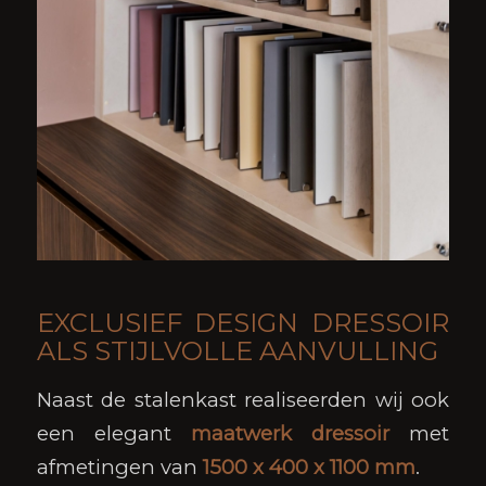
EXCLUSIEF DESIGN DRESSOIR
ALS STIJLVOLLE AANVULLING
Naast de stalenkast realiseerden wij ook
een elegant
maatwerk dressoir
met
afmetingen van
1500 x 400 x 1100 mm
.